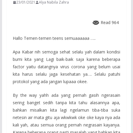
23/01/2021
Alya Nabila Zahra
Read 964
Hallo Temen-temen teens semuaaaaaa …..
Apa Kabar nih semoga sehat selalu yah dalam kondisi
bumi kita yang Lagi baik-baik saja karena beberapa
factor yaitu datangnya virus corona yang belum usai
kita harus selalu jaga kesehatan ya…. Selalu patuhi
protokol yang ada jangan lupaaa okee.
By the way yahh ada yang pernah gasih ngerasain
sering banget sedih tanpa kita tahu alasannya apa,
bahkan misalkan kita lagi ngelamun tiba-tiba suka
netesin air mata gitu aja wkwkwk oke oke kaya nya ada
kali yah, atau semua orang pernah negrasain kayanya.
Karena beberapa orang pasti masalah yang bahkan kita