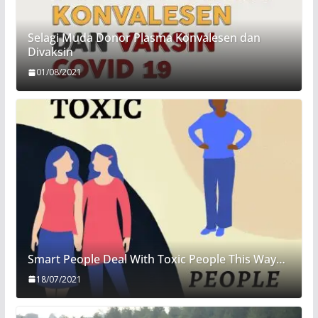
Selagi Muda Donor Plasma Konvalesen dan
Divaksin
01/08/2021
Smart People Deal With Toxic People This Way…
18/07/2021