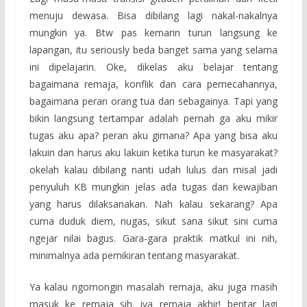
menuju dewasa. Bisa dibilang lagi nakal-nakalnya
mungkin ya. Btw pas kemarin turun langsung ke
lapangan, itu seriously beda banget sama yang selama
ini dipelajarin. Oke, dikelas aku belajar tentang
bagaimana remaja, konflik dan cara pemecahannya,
bagaimana peran orang tua dan sebagainya. Tapi yang
bikin langsung tertampar adalah pernah ga aku mikir
tugas aku apa? peran aku gimana? Apa yang bisa aku
lakuin dan harus aku lakuin ketika turun ke masyarakat?
okelah kalau dibilang nanti udah lulus dan misal jadi
penyuluh KB mungkin jelas ada tugas dan kewajiban
yang harus dilaksanakan. Nah kalau sekarang? Apa
cuma duduk diem, nugas, sikut sana sikut sini cuma
ngejar nilai bagus. Gara-gara praktik matkul ini nih,
minimalnya ada pemikiran tentang masyarakat.
Ya kalau ngomongin masalah remaja, aku juga masih
masuk ke remaja sih. iya remaja akhir! bentar lagi