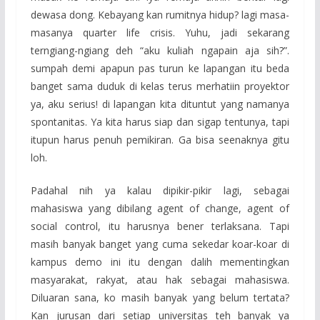
dewasa dong. Kebayang kan rumitnya hidup? lagi masa-
masanya quarter life crisis. Yuhu, jadi sekarang
terngiang-ngiang deh “aku kuliah ngapain aja sih?”.
sumpah demi apapun pas turun ke lapangan itu beda
banget sama duduk di kelas terus merhatiin proyektor
ya, aku serius! di lapangan kita dituntut yang namanya
spontanitas. Ya kita harus siap dan sigap tentunya, tapi
itupun harus penuh pemikiran. Ga bisa seenaknya gitu
loh.
Padahal nih ya kalau dipikir-pikir lagi, sebagai
mahasiswa yang dibilang agent of change, agent of
social control, itu harusnya bener terlaksana. Tapi
masih banyak banget yang cuma sekedar koar-koar di
kampus demo ini itu dengan dalih mementingkan
masyarakat, rakyat, atau hak sebagai mahasiswa.
Diluaran sana, ko masih banyak yang belum tertata?
Kan jurusan dari setiap universitas teh banyak ya