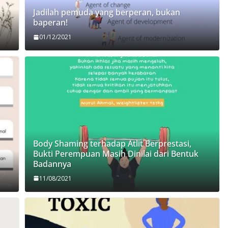
Jadilah pemuda yang berperan, bukan
baperan!
01/12/2021
Body Shaming terhadap Atlit Berprestasi,
Bukti Perempuan Masih Dinilai dari Bentuk
Badannya
11/08/2021