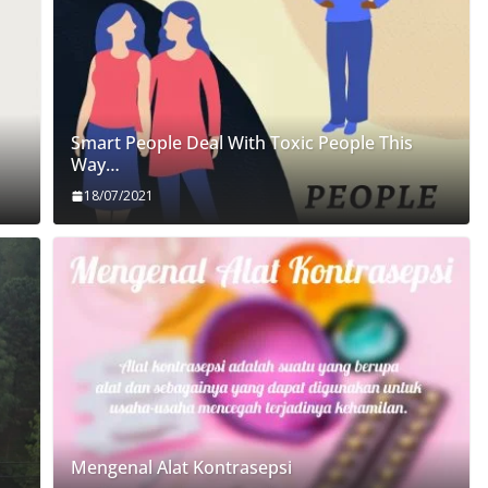
Smart People Deal With Toxic People This
Way…
18/07/2021
Mengenal Alat Kontrasepsi