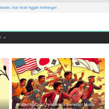
eladan, Biar Anak Nggak Kehilangan
t Daging Kurban Jadi Harapan Cegah
an Sosialisasi STOPAN Jabar 2025! Yuk
kah
k! Lawan Kekerasan Lewat Kampanye
T
udukan: Stop Bullying dan Perkawinan
#KaburAjaDulu: Fenomena Generasi Muda