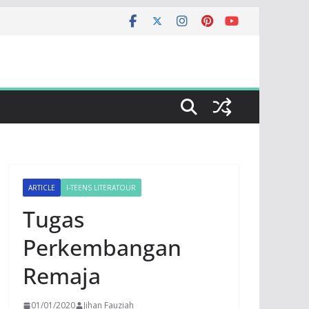
ARTICLE
I-TEENS LITERATOUR
Tugas
Perkembangan
Remaja
01/01/2020
Jihan Fauziah