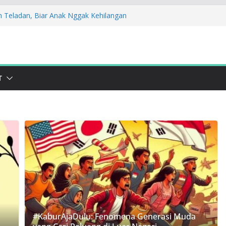
h Teladan, Biar Anak Nggak Kehilangan
Saat Daging Kurban Jadi Harapan Cegah
ikan Sosialisasi STOPAN Jabar 2025! Yuk
Nikah
pak! Lawan Kekerasan Lewat Kampanye
T
ndudukan: Stop Bullying dan Perkawinan
#KaburAjaDulu: Fenomena Generasi Muda