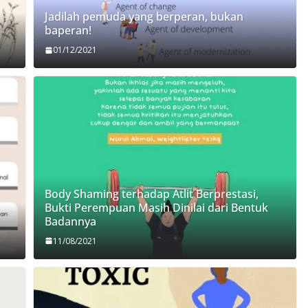
Jadilah pemuda yang berperan, bukan
baperan!
01/12/2021
Body Shaming terhadap Atlit Berprestasi,
Bukti Perempuan Masih Dinilai dari Bentuk
Badannya
11/08/2021