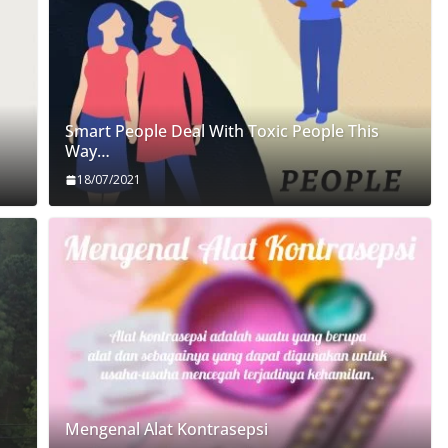
Smart People Deal With Toxic People This
Way…
18/07/2021
Mengenal Alat Kontrasepsi