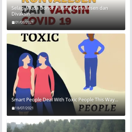
Selagi Muda Donor Plasma Konvalesen dan
Divaksin
01/08/2021
Smart People Deal With Toxic People This Way…
18/07/2021