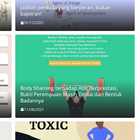
Jadilah pemuda yang berperan, bukan
baperan!
01/12/2021
Body Shaming terhadap Atlit Berprestasi,
Bukti Perempuan Masih Dinilai dari Bentuk
Badannya
11/08/2021