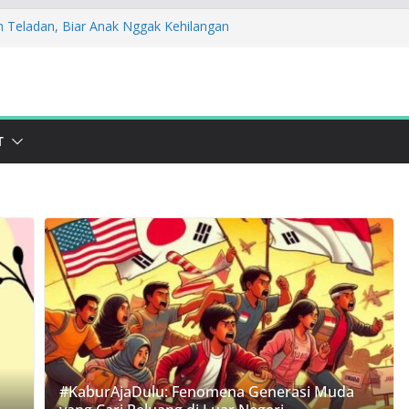
h Teladan, Biar Anak Nggak Kehilangan
Saat Daging Kurban Jadi Harapan Cegah
ikan Sosialisasi STOPAN Jabar 2025! Yuk
Nikah
pak! Lawan Kekerasan Lewat Kampanye
T
ndudukan: Stop Bullying dan Perkawinan
#KaburAjaDulu: Fenomena Generasi Muda