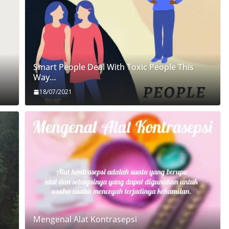
Smart People Deal With Toxic People This
Way…
18/07/2021
Mengenal Alat Kontrasepsi