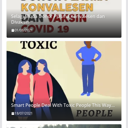
Selagi Muda Donor Plasma Konvalesen dan
Divaksin
01/08/2021
Smart People Deal With Toxic People This Way…
18/07/2021