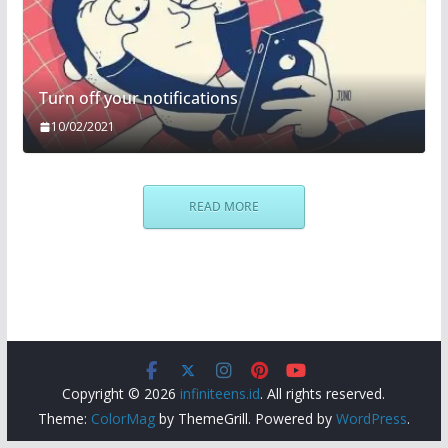
Turn off your notifications
10/02/2021
READ MORE
Copyright © 2026
infiniteens.id
. All rights reserved.
Theme:
ColorMag
by ThemeGrill. Powered by
WordPress
.