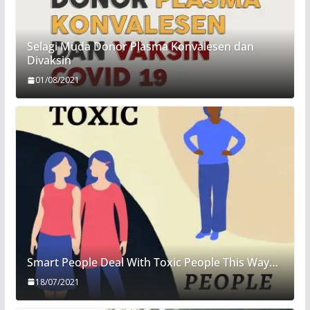
Selagi Muda Donor Plasma Konvalesen dan
Divaksin
01/08/2021
Smart People Deal With Toxic People This Way…
18/07/2021