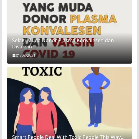
Selagi Muda Donor Plasma Konvalesen dan
Divaksin
01/08/2021
Smart People Deal With Toxic People This Way…