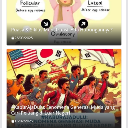
Puasa & Siklus Menstruasi: Ada Hubungannya?
26/03/2025
#KaburAjaDulu: Fenomena Generasi Muda yang
Cari Peluang di Luar Negeri
18/02/2025