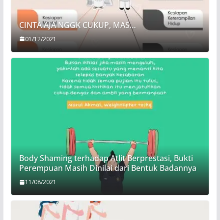
CINTA AJA NGGK CUKUP, MAS…
01/12/2021
Body Shaming terhadap Atlit Berprestasi, Bukti
Perempuan Masih Dinilai dari Bentuk Badannya
11/08/2021