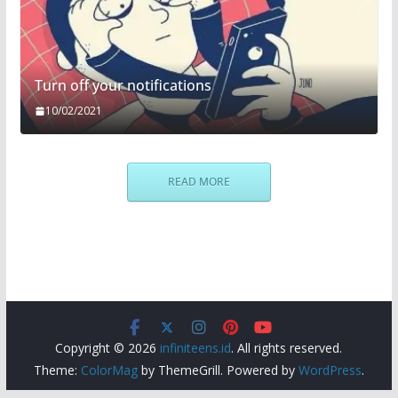
Turn off your notifications
10/02/2021
READ MORE
Copyright © 2026
infiniteens.id
. All rights reserved.
Theme:
ColorMag
by ThemeGrill. Powered by
WordPress
.