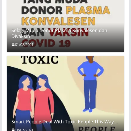
Selagi Muda Donor Plasma Konvalesen dan
Divaksin
01/08/2021
Smart People Deal With Toxic People This Way…
18/07/2021