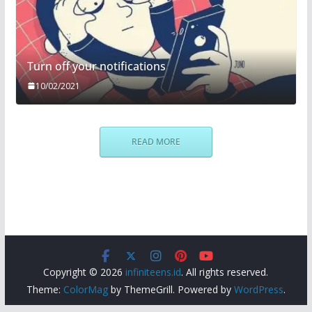
Turn off your notifications
10/02/2021
READ MORE
Copyright © 2026
infiniteens.id
. All rights reserved.
Theme:
ColorMag
by ThemeGrill. Powered by
WordPress
.