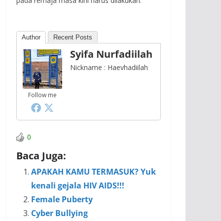
pada remaja masa kini harus dilakukan.
Author
Recent Posts
Syifa Nurfadiilah
Nickname : Haevhadiilah
Follow me
0
Baca Juga:
APAKAH KAMU TERMASUK? Yuk
kenali gejala HIV AIDS!!!
Female Puberty
Cyber Bullying