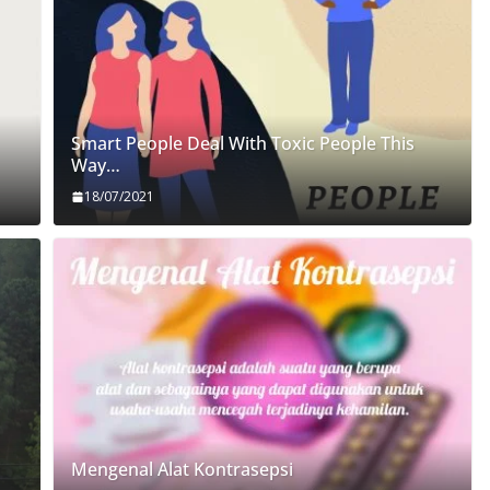
Smart People Deal With Toxic People This
Way…
18/07/2021
Mengenal Alat Kontrasepsi