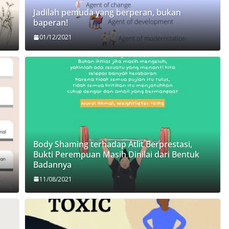
Jadilah pemuda yang berperan, bukan
baperan!
01/12/2021
Body Shaming terhadap Atlit Berprestasi,
Bukti Perempuan Masih Dinilai dari Bentuk
Badannya
11/08/2021