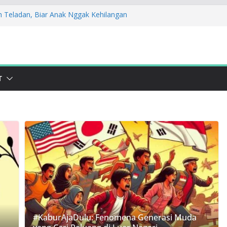
h Teladan, Biar Anak Nggak Kehilangan
Saat Daging Kurban Jadi Harapan Cegah
ikan Sosialisasi STOPAN Jabar 2025! Yuk
Nikah
pak! Lawan Kekerasan Lewat Kampanye
T
ndudukan: Stop Bullying dan Perkawinan
#KaburAjaDulu: Fenomena Generasi Muda