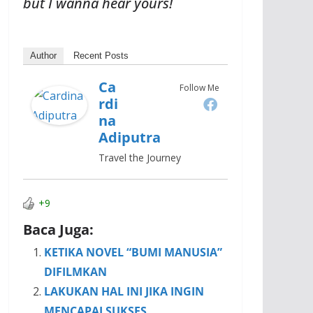
but
I wanna hear yours!
Author
Recent Posts
Ca
Follow Me
Rdi
Na
Adiputra
Travel the Journey
+9
Baca Juga:
KETIKA NOVEL “BUMI MANUSIA”
DIFILMKAN
LAKUKAN HAL INI JIKA INGIN
MENCAPAI SUKSES