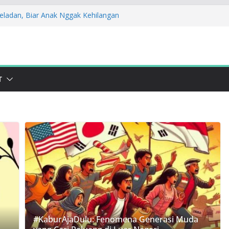
eladan, Biar Anak Nggak Kehilangan
t Daging Kurban Jadi Harapan Cegah
an Sosialisasi STOPAN Jabar 2025! Yuk
kah
k! Lawan Kekerasan Lewat Kampanye
T
udukan: Stop Bullying dan Perkawinan
#KaburAjaDulu: Fenomena Generasi Muda