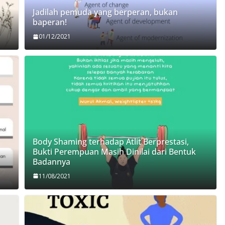
Jadilah pemuda yang berperan, bukan
baperan!
01/12/2021
Body Shaming terhadap Atlit Berprestasi,
Bukti Perempuan Masih Dinilai dari Bentuk
Badannya
11/08/2021