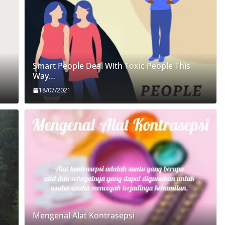
Smart People Deal With Toxic People This
Way…
18/07/2021
Mengenal Alat Kontrasepsi