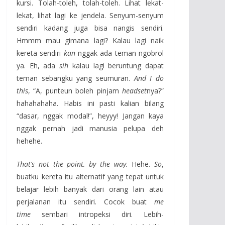
kursi. Tolah-toleh, tolah-toleh. Lihat lekat-
lekat, lihat lagi ke jendela. Senyum-senyum
sendiri kadang juga bisa nangis sendiri.
Hmmm mau gimana lagi? Kalau lagi naik
kereta sendiri
kan
nggak ada teman ngobrol
ya. Eh, ada
sih
kalau lagi beruntung dapat
teman sebangku yang seumuran.
And I do
this
, “A, punteun boleh pinjam
headset
nya?”
hahahahaha. Habis ini pasti kalian bilang
“dasar, nggak modal!”, heyyy! Jangan kaya
nggak pernah jadi manusia pelupa deh
hehehe.
That’s not the point, by the way.
Hehe.
So
,
buatku kereta itu alternatif yang tepat untuk
belajar lebih banyak dari orang lain atau
perjalanan itu sendiri. Cocok buat
me
time
sembari intropeksi diri. Lebih-