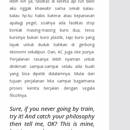
lebih
nih
ya, fasilitas di kereta api
tuh
bikin
aku nggak khawatir sama sekali kalau-
kalau
hp
-ku habis baterai atau kepanasan
apalagi pegel, soalnya ada fasilitas stop
kontak masing-masing kursi dua, terus
kursinya bukan kursi plastik, tapi kursi yang
layak untuk duduk bahkan di gerbong
ekonomi sekalipun. Dan, AC juga oke punya.
Perjalanan rasanya lebih nyaman untuk
dinikmati sampai-sampai selalu ada buah
yang bisa dipetik didalamnya. Mulai dari
tujuan perjalanan kita sampai bagaimana
proses kereta berjalan dengan segala
filsofinya.
Sure, if you never going by train,
try it! And catch your philosophy
then tell me, OK?
This is mine,