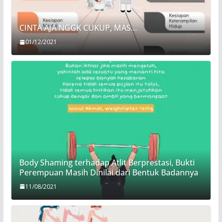
CINTA AJA NGGK CUKUP, MAS…
01/12/2021
Body Shaming terhadap Atlit Berprestasi, Bukti
Perempuan Masih Dinilai dari Bentuk Badannya
11/08/2021