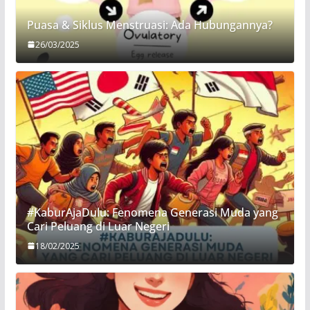
Puasa & Siklus Menstruasi: Ada Hubungannya?
26/03/2025
#KaburAjaDulu: Fenomena Generasi Muda yang
Cari Peluang di Luar Negeri
18/02/2025