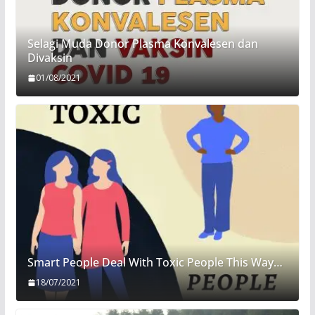
Selagi Muda Donor Plasma Konvalesen dan
Divaksin
01/08/2021
Smart People Deal With Toxic People This Way…
18/07/2021