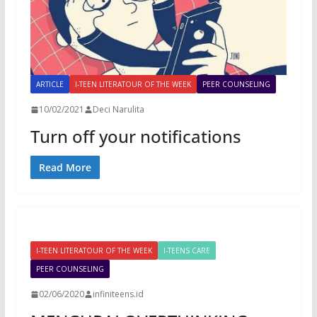
ARTICLE
I-TEEN LITERATOUR OF THE WEEK
PEER COUNSELING
10/02/2021
Deci Narulita
Turn off your notifications
Read More
I-TEEN LITERATOUR OF THE WEEK
I-TEENS CARE
PEER COUNSELING
02/06/2020
infiniteens.id