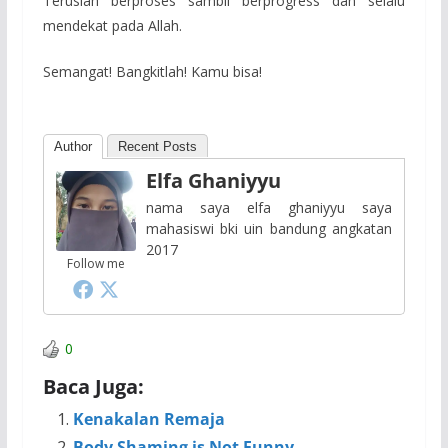
Teruslah berproses sambil berprogress dan selalu
mendekat pada Allah.
Semangat! Bangkitlah! Kamu bisa!
Author
Recent Posts
Elfa Ghaniyyu
nama saya elfa ghaniyyu saya
mahasiswi bki uin bandung angkatan
2017
Follow me
0
Baca Juga:
Kenakalan Remaja
Body Shaming is Not Funny