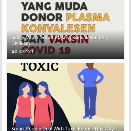
Selagi Muda Donor Plasma Konvalesen dan
Divaksin
01/08/2021
Smart People Deal With Toxic People This Way…